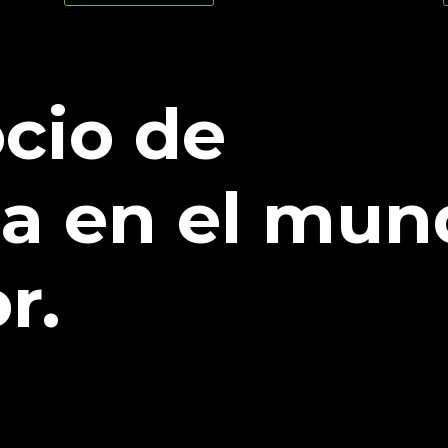
ocio de
za en el mun
r.