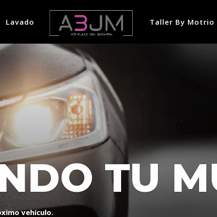
Lavado
Taller By Motrio
NDO TU M
óximo vehículo.