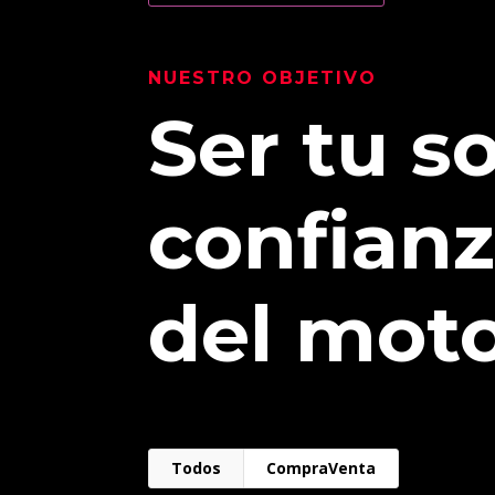
NUESTRO OBJETIVO
Ser tu s
confian
del moto
Todos
CompraVenta