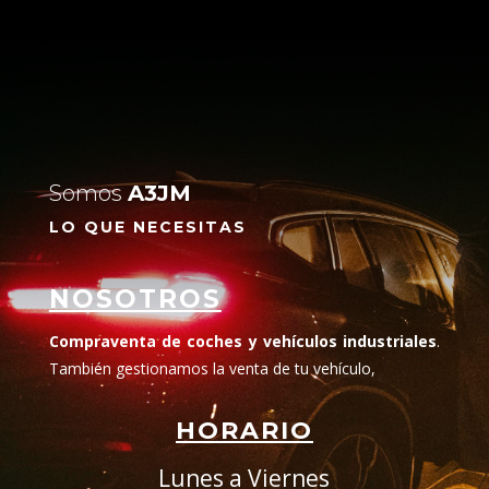
Somos
A3JM
LO QUE NECESITAS
NOSOTROS
Compraventa de coches y vehículos industriales
.
También gestionamos la venta de tu vehículo,
HORARIO
Lunes a Viernes