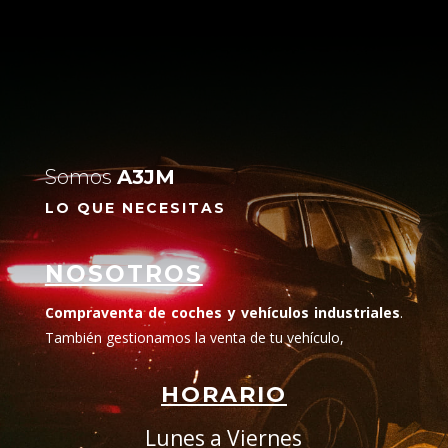
Somos
A3JM
LO QUE NECESITAS
NOSOTROS
Compraventa de coches y vehículos industriales
.
También gestionamos la venta de tu vehículo,
HORARIO
Lunes a Viernes