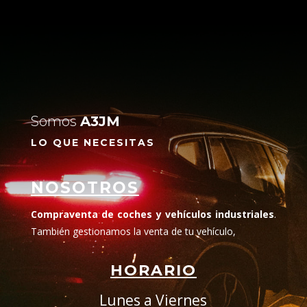
Somos
A3JM
LO QUE NECESITAS
NOSOTROS
Compraventa de coches y vehículos industriales
.
También gestionamos la venta de tu vehículo,
HORARIO
Lunes a Viernes