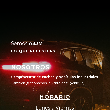
Somos
A3JM
LO QUE NECESITAS
NOSOTROS
Compraventa de coches y vehículos industriales
.
También gestionamos la venta de tu vehículo,
HORARIO
Lunes a Viernes